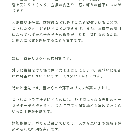
響を受けやすくなり、金属の変色や宝石の輝きの低下につなが
ります。
入浴時や水仕事、就寝時などは外すことを習慣づけることで、
こうしたダメージを防ぐことができます。また、長時間の着用
によってわずかな歪みや石の緩みが生じる可能性もあるため、
定期的に状態を確認することも重要です。
次に、紛失リスクへの無対策です。
外した指輪をその場に置いたままにしてしまい、気づいたとき
には見当たらないというケースは少なくありません。
特に外出先では、置き忘れや落下のリスクが高まります。
こうしたトラブルを防ぐためには、外す際に入れる専用のケー
スやポーチを持ち歩く、また自宅でも保管場所を決めておくと
いった工夫が有効です。
婚約指輪は、単なる装飾品ではなく、大切な思い出や気持ちが
込められた特別な存在です。