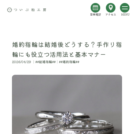
空席確認
アクセス
MENU
婚約指輪は結婚後どうする？手作り指
輪にも役立つ活用法と基本マナー
2026/04/29 │##結婚指輪##│##婚約指輪##