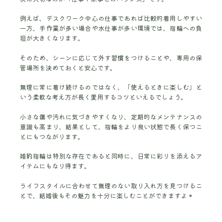
例えば、デスクワーク中心の仕事であれば比較的着用しやすい
一方、手作業が多い場合や水仕事が多い環境では、指輪への負
担が大きくなります。
そのため、シーンに応じて外す習慣をつけることや、専用の保
管場所を決めておくと安心です。
無理に常に着け続けるのではなく、「使えるときに楽しむ」と
いう柔軟な考え方が長く愛用するコツといえるでしょう。
小さな傷や汚れに気づきやすくなり、定期的なメンテナンスの
意識も高まり、結果として、指輪をより良い状態で長く保つこ
とにもつながります。
婚約指輪は特別な存在であると同時に、日常に彩りを添えるア
イテムにもなり得ます。
ライフスタイルに合わせて無理のない取り入れ方を見つけるこ
とで、結婚後もその魅力を十分に楽しむことができますよ＊