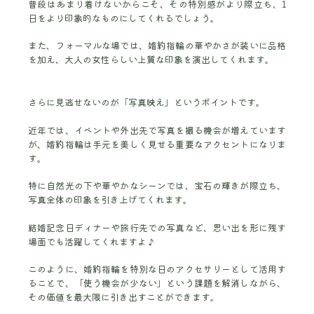
普段はあまり着けないからこそ、その特別感がより際立ち、1
日をより印象的なものにしてくれるでしょう。
また、フォーマルな場では、婚約指輪の華やかさが装いに品格
を加え、大人の女性らしい上質な印象を演出してくれます。
さらに見逃せないのが「写真映え」というポイントです。
近年では、イベントや外出先で写真を撮る機会が増えています
が、婚約指輪は手元を美しく見せる重要なアクセントになりま
す。
特に自然光の下や華やかなシーンでは、宝石の輝きが際立ち、
写真全体の印象を引き上げてくれます。
結婚記念日ディナーや旅行先での写真など、思い出を形に残す
場面でも活躍してくれますよ♪
このように、婚約指輪を特別な日のアクセサリーとして活用す
ることで、「使う機会が少ない」という課題を解消しながら、
その価値を最大限に引き出すことができます。