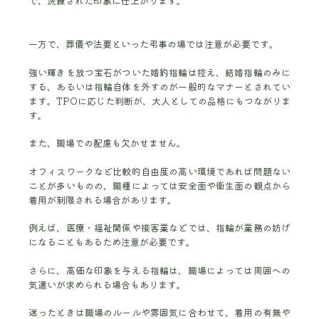
で、洗練された印象に仕上がります。
一方で、葬儀や法要といった弔事の場では注意が必要です。
強い輝きを放つ宝石がついた婚約指輪は控え、結婚指輪のみに
する、あるいは指輪自体を外すのが一般的なマナーとされてい
ます。TPOに応じた判断が、大人としての品格にもつながりま
す。
また、職場での配慮も欠かせません。
オフィスワークなど比較的自由度の高い環境であれば問題ない
ことが多いものの、職種によっては安全面や衛生面の観点から
着用が制限される場合があります。
例えば、医療・福祉関係や接客業などでは、指輪が業務の妨げ
になることもあるため注意が必要です。
さらに、高価な印象を与える指輪は、職場によっては周囲への
気遣いが求められる場合もあります。
迷ったときは職場のルールや雰囲気に合わせて、着用の有無や