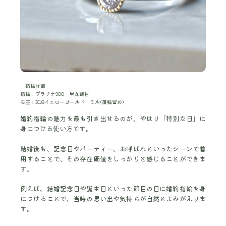
－指輪詳細－
指輪：プラチナ900 甲丸鎚目
石座：K18イエローゴールド ミル(覆輪留め)
婚約指輪の魅力を最も引き出せるのが、やはり「特別な日」に
身につける使い方です。
結婚後も、記念日やパーティー、お呼ばれといったシーンで着
用することで、その存在価値をしっかりと感じることができま
す。
例えば、結婚記念日や誕生日といった節目の日に婚約指輪を身
につけることで、当時の思い出や気持ちが自然とよみがえりま
す。