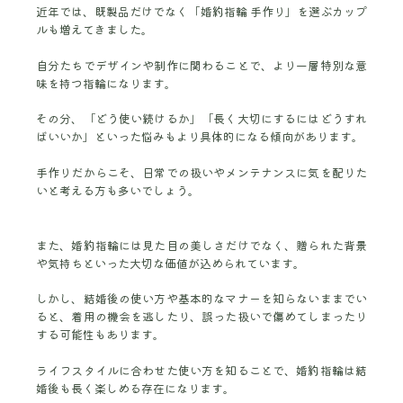
近年では、既製品だけでなく「婚約指輪 手作り」を選ぶカップ
ルも増えてきました。
自分たちでデザインや制作に関わることで、より一層特別な意
味を持つ指輪になります。
その分、「どう使い続けるか」「長く大切にするにはどうすれ
ばいいか」といった悩みもより具体的になる傾向があります。
手作りだからこそ、日常での扱いやメンテナンスに気を配りた
いと考える方も多いでしょう。
また、婚約指輪には見た目の美しさだけでなく、贈られた背景
や気持ちといった大切な価値が込められています。
しかし、結婚後の使い方や基本的なマナーを知らないままでい
ると、着用の機会を逃したり、誤った扱いで傷めてしまったり
する可能性もあります。
ライフスタイルに合わせた使い方を知ることで、婚約指輪は結
婚後も長く楽しめる存在になります。