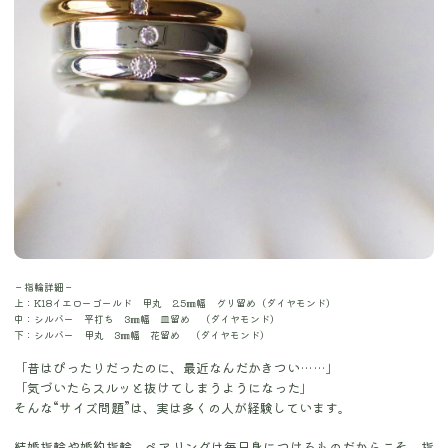
－指輪詳細－
上：K18イエローゴールド 甲丸 2.5㎜幅 グリ留め（ダイヤモンド）
中：シルバー 平打ち 3㎜幅 皿留め （ダイヤモンド）
下：シルバー 甲丸 3㎜幅 花留め （ダイヤモンド）
「昔はぴったりだったのに、最近なんだかきつい……」
「気づいたらスルッと抜けてしまうようになった」
そんな“サイズ問題”は、実は多くの人が経験しています。
結婚指輪や婚約指輪、ペアリングは毎日身につけるものだからこそ、指