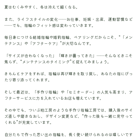
夏はむくみやすく、冬は冷えて細くなる。
また、ライフスタイルの変化――お仕事、妊娠・出産、運動習慣など
――でも、指輪のフィット感は変わっていきます。
毎日身につける結婚指輪や婚約指輪、ペアリングだからこそ、“「メン
テナンス」や「アフターケア」”が大切なんです。
「サイズが合わなくなった」「輝きが曇ってきた」――そんなときこそ
焦らず、“メンテナンスのタイミング”と捉えてみましょう。
きちんとケアをすれば、指輪は再び輝きを取り戻し、あなたの指にぴっ
たり寄り添ってくれます。
そして最近は、「手作り指輪」や「セミオーダー」の人気も高まり、ア
フターサービスに力を入れているお店も増えています。
その中でも、ついぶ柏工房のような手作り指輪工房では、購入後のサイ
ズ直しや磨きなおし、デザイン変更など、“作った後も一緒に見守って
くれる”が充実しています。
自分たちで作った思い出の指輪を、長く使い続けられるのは嬉しいです