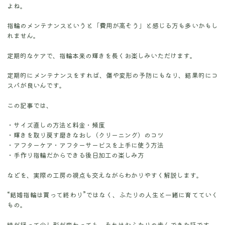
よね。
指輪のメンテナンスというと「費用が高そう」と感じる方も多いかもし
れません。
定期的なケアで、指輪本来の輝きを長くお楽しみいただけます。
定期的にメンテナンスをすれば、傷や変形の予防にもなり、結果的にコ
スパが良いんです。
この記事では、
サイズ直しの方法と料金・頻度
輝きを取り戻す磨きなおし（クリーニング）のコツ
アフターケア・アフターサービスを上手に使う方法
手作り指輪だからできる後日加工の楽しみ方
などを、実際の工房の視点も交えながらわかりやすく解説します。
“結婚指輪は買って終わり”ではなく、ふたりの人生と一緒に育てていく
もの。
時が経って少し形が変わっても、それはおふたりの歩んできた証です。