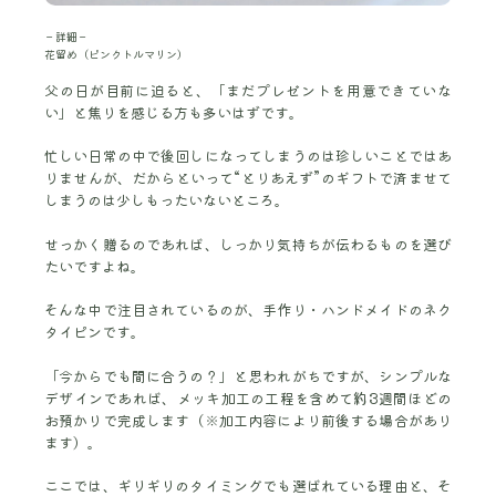
－詳細－
花留め（ピンクトルマリン）
父の日が目前に迫ると、「まだプレゼントを用意できていな
い」と焦りを感じる方も多いはずです。
忙しい日常の中で後回しになってしまうのは珍しいことではあ
りませんが、だからといって“とりあえず”のギフトで済ませて
しまうのは少しもったいないところ。
せっかく贈るのであれば、しっかり気持ちが伝わるものを選び
たいですよね。
そんな中で注目されているのが、手作り・ハンドメイドのネク
タイピンです。
「今からでも間に合うの？」と思われがちですが、シンプルな
デザインであれば、メッキ加工の工程を含めて約3週間ほどの
お預かりで完成します（※加工内容により前後する場合があり
ます）。
ここでは、ギリギリのタイミングでも選ばれている理由と、そ