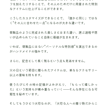
フを加えたりすることで、その人のためだけに用意された特別
なアイテムに仕上げることができます。
こうしたカスタマイズができることで、「誰かと同じ」ではな
く“その人に合わせた一点”になるのが大きな違いです。
既製品のように完成された美しさとはまた違い、選ぶ過程や想
いが込められていること自体に価値が生まれます。
いわば、既製品にはない“パーソナルな特別感”を演出できるの
がハンドメイドの強みです。
さらに、記念として長く残るという点も見逃せません。
父の日という節目に贈られたアイテムは、単なるアクセサリー
以上の意味を持ちます。
使うたびにその時の記憶がよみがえり、「もらって嬉しかっ
た」という気持ちが積み重なっていく——そんな存在になる可
能性を秘めています。
そしてもうひとつ大切なのが、「大切な人への贈り物だからこ