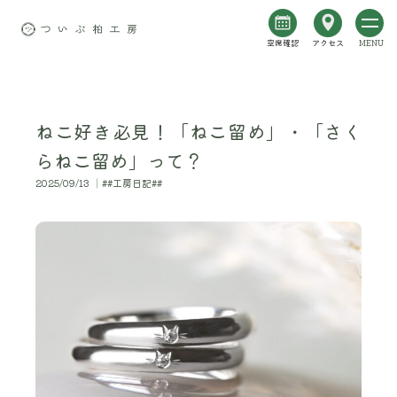
空席確認
アクセス
MENU
ねこ好き必見！「ねこ留め」・「さく
らねこ留め」って？
2025/09/13 │##工房日記##