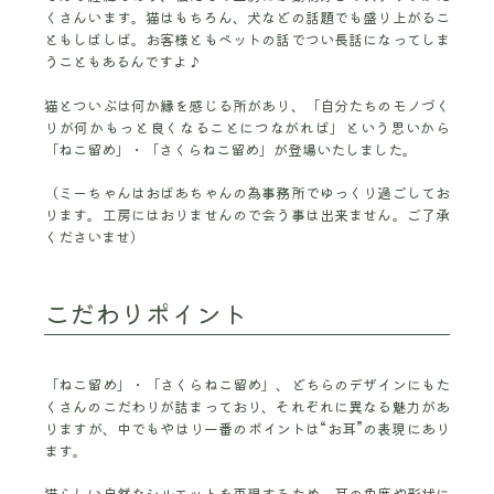
くさんいます。猫はもちろん、犬などの話題でも盛り上がるこ
ともしばしば。お客様ともペットの話でつい長話になってしま
うこともあるんですよ♪
猫とついぶは何か縁を感じる所があり、「自分たちのモノづく
りが何かもっと良くなることにつながれば」という思いから
「ねこ留め」・「さくらねこ留め」が登場いたしました。
（ミーちゃんはおばあちゃんの為事務所でゆっくり過ごしてお
ります。工房にはおりませんので会う事は出来ません。ご了承
くださいませ）
こだわりポイント
「ねこ留め」・「さくらねこ留め」、どちらのデザインにもた
くさんのこだわりが詰まっており、それぞれに異なる魅力があ
りますが、中でもやはり一番のポイントは“お耳”の表現にあり
ます。
猫らしい自然なシルエットを再現するため、耳の角度や形状に