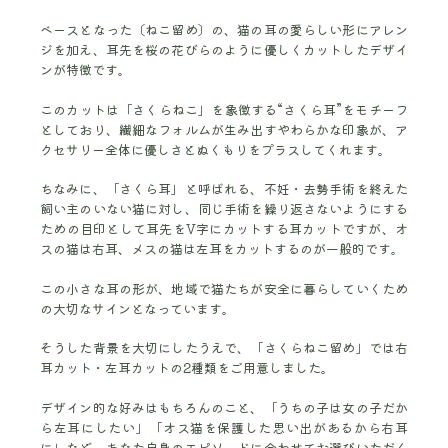
ベースとなった〔ねこ留め〕の、猫の耳の愛らしい形にアレン
ジを加え、耳先を桜の花びらのように優しくカットしたデザイ
ンが特徴です。
このカットは「さくらねこ」を象徴する“さくら耳”をモチーフ
としており、繊細なフォルムが生み出すやわらかな印象が、ア
クセサリー全体に優しさとぬくもりをプラスしてくれます。
ちなみに、「さくら耳」と呼ばれる、不妊・去勢手術を終えた
飼い主のいない猫に対し、同じ手術を繰り返さないようにする
ための目印として耳先をV字にカットする耳カットですが、オ
スの猫は右耳、メスの猫は左耳をカットするのが一般的です。
この小さな耳の形が、地域で猫たちが安全に暮らしていくため
の大切なサインとなっています。
そうした背景を大切にしたうえで、「さくらねこ留め」では右
耳カット・左耳カットの2種類をご用意しました。
デザイン的な好みはもちろんのこと、「うちの子は女の子だか
ら左耳にしたい」「オス猫を保護した思い出があるから右耳
に」など、あなた自身のエピソードに合わせてお選びいただく