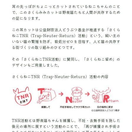
耳の先っぽがちょこっとカットされているねこちゃんのこと
で、このさくらみみカットは野良猫たちと人間が共存するため
の証になります。
この耳カットは公益財団法人どうぶつ基金が推進する「さくら
ねこTNR（Trap-Neuter-Return）活動」という、飼い主の
いない猫の繁殖を防ぎ、殺処分ゼロを目指す、人と猫の共存す
る街づくりの取り組みのひとつです。
その「さくらねこTNR活動」に賛同し、「さくらねこ留め」の
デザインもご用意しました。
さくらねこTNR（Trap-Neuter-Return）活動の内容
TNR活動とは野良猫ちゃんを捕獲し、不妊・去勢手術を施した
後元の場所に戻すという活動のことで、「再び捕獲され手術さ