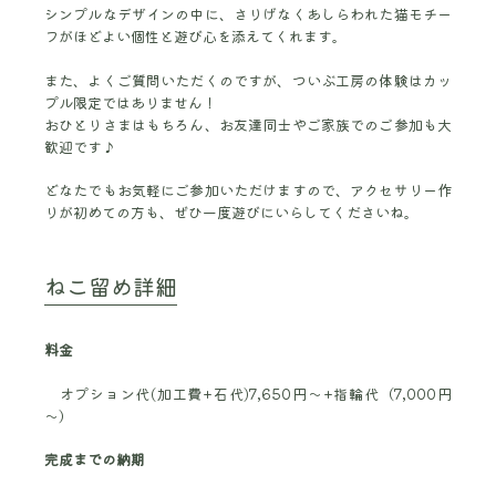
シンプルなデザインの中に、さりげなくあしらわれた猫モチー
フがほどよい個性と遊び心を添えてくれます。
また、よくご質問いただくのですが、ついぶ工房の体験はカッ
プル限定ではありません！
おひとりさまはもちろん、お友達同士やご家族でのご参加も大
歓迎です♪
どなたでもお気軽にご参加いただけますので、アクセサリー作
りが初めての方も、ぜひ一度遊びにいらしてくださいね。
ねこ留め詳細
料金
オプション代(加工費+石代)7,650円～+指輪代（7,000円
～）
完成までの納期