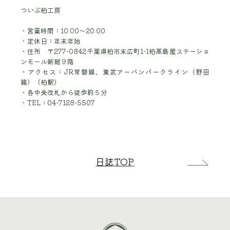
ついぶ柏工房
営業時間：10:00～20:00
定休日：年末年始
住所 〒277-0842千葉県柏市末広町1-1柏髙島屋ステーショ
ンモール新館９階
アクセス：JR常磐線、東武アーバンパークライン（野田
線）（柏駅）
各中央改札から徒歩約５分
TEL：04-7128-5507
日誌TOP